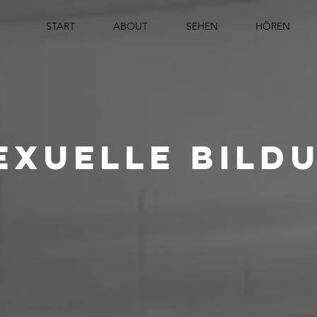
START
ABOUT
SEHEN
HÖREN
exuelle Bild