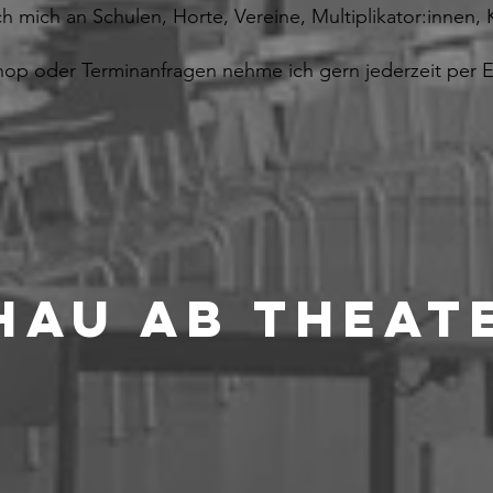
h mich an Schulen, Horte, Vereine, Multiplikator:innen, 
p oder Terminanfragen nehme ich gern jederzeit per E
HAU AB THEAT