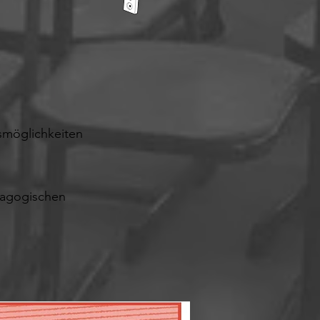
smöglichkeiten
ädagogischen