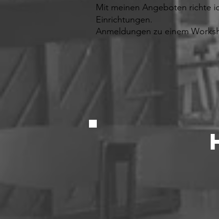
​Mit meinen Angeboten richte ic
Einrichtungen.
Anmeldungen zu einem Worksho