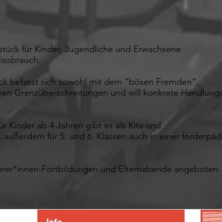
stück für Kinder, Jugendliche und Erwachsene
issbrauch.
ück befasst sich sowohl mit dem "bösen Fremden“,
iären Grenzüberschreitungen und will konkrete Handlung
ür Kinder ab 4 Jahren gibt es als Kita und
 außerdem für 5. und 6. Klassen auch in einer förderp
rer*innen-Fortbildungen und Elternabende angeboten.