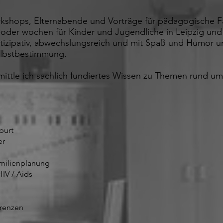
kshops, Elternabende und Vorträge für pädagogische Fa
e-oder wochen für Kinder und Jugendliche in Leipzig un
partizipativ, abwechslungsreich und mit Spaß und Humor 
elbstbestimmung.
ittle ich sachlich fundiertes Wissen zu Th
emen rund ums
burt
er
milienplanung
HIV / Aids
renze
n