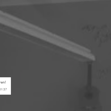
ren!
 01:37