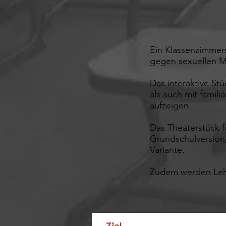
Ein Klassenzimmer
gegen sexuellen M
Das interaktive St
als auch mit famil
aufzeigen.
Das Theaterstück f
Grundschulversion,
Variante.
Zudem werden Leh