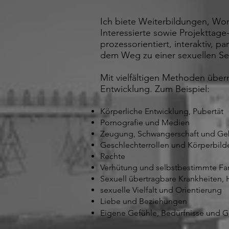
Ich biete Weiterbildungen, Wor
Interessierte sowie Projekttag
prozessorientiert, interaktiv, 
dem Weg zu einer sexuellen S
Mit vielfältigen Methoden überm
Entwicklung.
Zum Beispiel:
Körperliche Entwicklung, Pubertät
Pornografie und Medien
Zeugung, Schwangerschaft und Ge
Geschlechterrollen und Körperbild
Rechte
Verhütung und selbstbestimmte Fa
Sexuell übertragbare Krankheiten, 
sexuelle Vielfalt und Orientierung
Liebe und Beziehungen
Eigene Gefühle, Bedürfnisse und G