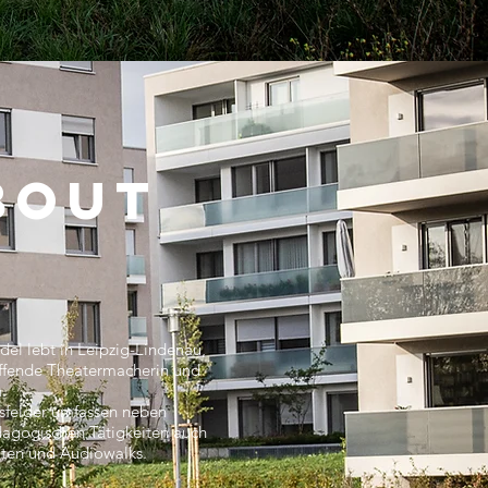
BOUT
del lebt in Leipzig-Lindenau,
haffende Theatermacherin und
.
tsfelder umfassen neben
agogischen Tätigkeiten auch
iten und Audiowalks.