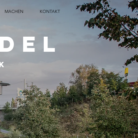
MACHEN
KONTAKT
edel
k