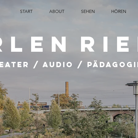
START
ABOUT
SEHEN
HÖREN
rlen
Ri
eater / Audio / Pädagogi