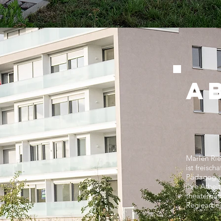
A
Marlen Rie
ist freisc
Pädagogin
Ihre Arbei
theaterpäd
Regiearbe