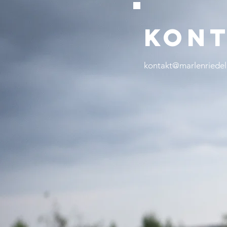
kon
kontakt@marlenriedel