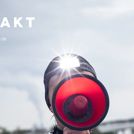
takt
.de