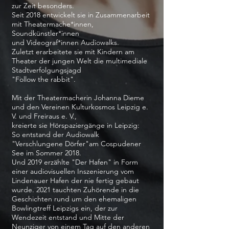
zur Zeit besonders.
Seit 2018 entwickelt sie in Zusammenarbeit
mit Theatermache*innen,
Soundkünstler*innen
und Videograf*innen Audiowalks.
Zuletzt erarbeitete sie mit Kindern am
Theater der jungen Welt
die
multimediale
Stadtverfolgungsjagd
"Follow the rabbit".
Mit der Theatermacherin Johanna Dieme
und den Vereinen Kulturkosmos Leipzig e.
V. und Freiraus e. V.,
kreierte
sie Hörspaziergänge in Leipzig:
So entstand der Audiowalk
"Verschlungene Dörfer"am Cospudener
See im Sommer 2018.
Und 2019 erzählte "Der Hafen" in Form
einer audiovisuellen Inszenierung vom
Lindenauer Hafen der nie fertig gebaut
wurde. 2021 tauchten Zuhörende in die
Geschichten rund um den ehemaligen
Bowlingtreff Leipzigs ein, der zur
Wendezeit entstand und Mitte der
Neunziger von einem Tag auf den anderen