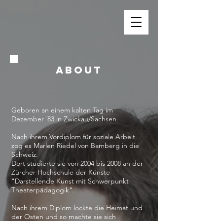
ABOUT
Geboren an einem kalten Tag im
Dezember ´83 in Zwickau/Sachsen.
Nach ihrem Vordiplom für soziale Arbeit
zog es Marlen Riedel von Bamberg in die
Schweiz.
Dort studierte sie von 2004 bis 2008 an der
Zürcher Hochschule der Künste
"Darstellende Kunst mit Schwerpunkt
Theaterpädagogik".
Nach ihrem Diplom lockte die Heimat und
der Osten und so machte sie sich