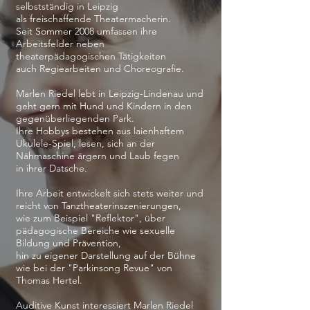
selbstständig
in Leipzig
als freischaffende Theatermacherin.
Seit Sommer 2008 umfassen ihre
Arbeitsfelder neben
theaterpädagogischen Tätigkeiten
auch Regiearbeiten und Choreografie.
Marlen Riedel lebt in Leipzig-Lindenau und
geht gern mit Hund und Kindern
in den
gegenüberliegenden Park.
Ihre Hobbys bestehen aus laienhaftem
Ukulele-Spiel, lesen, sich an der
Nähmaschine ärgern und Laub fegen
in ihrer Datsche.
Ihre Arbeit entwickelt sich stets weiter und
reicht von Tanztheaterinszenierungen,
wie zum Beispiel "Reflektor", über
pädagogische Bereiche wie sexuelle
Bildung
und Prävention,
hin zu eigener Darstellung auf der Bühne
wie bei der "Parkinsong Revue"
von
Thomas Hertel.
Auditive Kunst interessiert Marlen Riedel